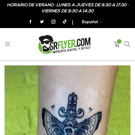
HORARIO DE VERANO · LUNES A JUEVES DE 8:30 A 17:30 ·
VIERNES DE 8:30 A 14:30
Español
Home
Calcomanías personalizadas
Skip
Skip
to
to
the
the
end
beginning
of
of
the
the
images
images
gallery
gallery