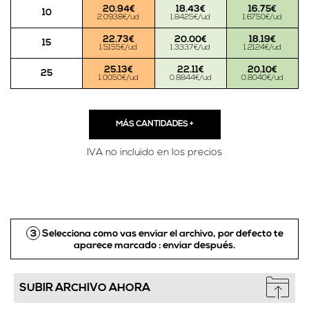
20.94€
18.43€
16.75€
10
2.0938€/ud
1.8425€/ud
1.6750€/ud
22.73€
20.00€
18.19€
15
1.5155€/ud
1.3337€/ud
1.2124€/ud
25.13€
22.11€
20.10€
25
1.0050€/ud
0.8844€/ud
0.8040€/ud
MÁS CANTIDADES
+
IVA no incluido en los precios
3
Selecciona como vas enviar el archivo, por defecto te
aparece marcado :
enviar después.
SUBIR ARCHIVO AHORA