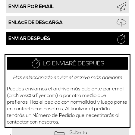
ENVIAR POR EMAIL
ENLACE DE DESCARGA
ENVIAR DESPUÉS
LO ENVIARÉ DESPUÉS
Has seleccionado enviar el archivo más adelante
Puedes enviarnos el archivo más adelante por email
(
archivos@srflyer.com
) o por otro medio que
prefieras. Haz el pedido con normalidad y luego ponte
en contacto con nosotros. Al finalizar el pedido
tendrás un Número de Pedido que necestitarás al
contactar con nosotros.
Sube tu