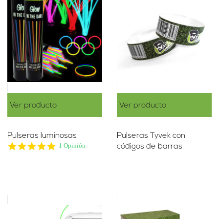
Ver producto
Ver producto
Pulseras luminosas
Pulseras Tyvek con
5.0
1 Opinión
códigos de barras
star
rating