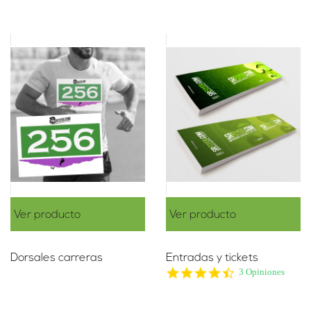
Ver producto
Ver producto
Dorsales carreras
Entradas y tickets
4.3
3 Opiniones
star
rating