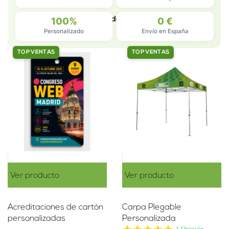
Set De
Filter
100%
Ordenar
0 €
Personalizado
Envío en España
TOP VENTAS
TOP VENTAS
Ver producto
Ver producto
Acreditaciones de cartón
Carpa Plegable
personalizadas
Personalizada
5.0
1 Opinión