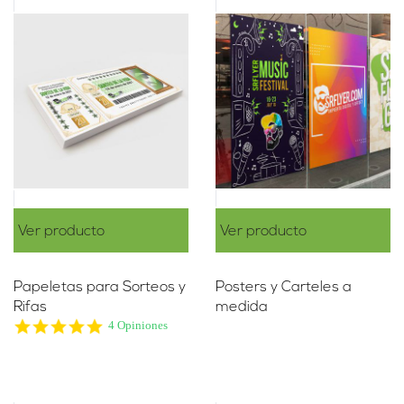
Ver producto
Ver producto
Papeletas para Sorteos y
Posters y Carteles a
Rifas
medida
5.0
4 Opiniones
star
rating