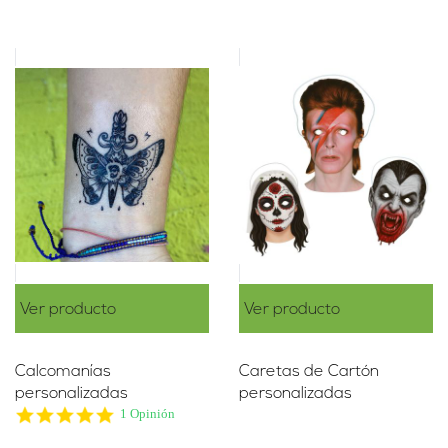
Ver producto
Ver producto
Calcomanías
Caretas de Cartón
personalizadas
personalizadas
5.0
1 Opinión
star
rating