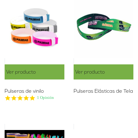
Ver producto
Ver producto
Pulseras de vinilo
Pulseras Elásticas de Tela
5.0
1 Opinión
star
rating