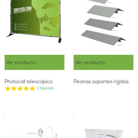
Ver producto
Ver producto
Photocall telescópico
Peanas soportes rígidos
5.0
1 Opinión
star
rating