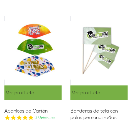
Ver producto
Ver producto
Abanicos de Cartón
Banderas de tela con
5.0
2 Opiniones
palos personalizadas
star
rating