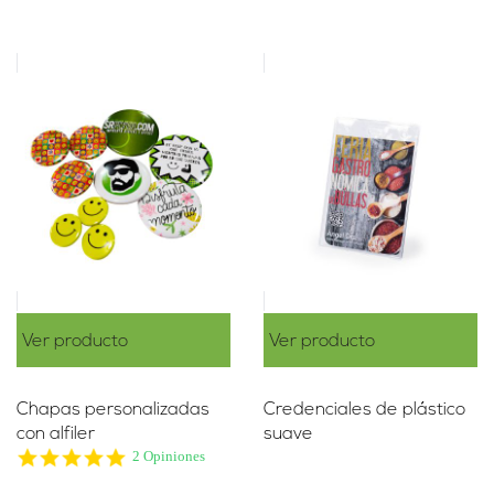
Ver producto
Ver producto
Chapas personalizadas
Credenciales de plástico
con alfiler
suave
5.0
2 Opiniones
star
rating