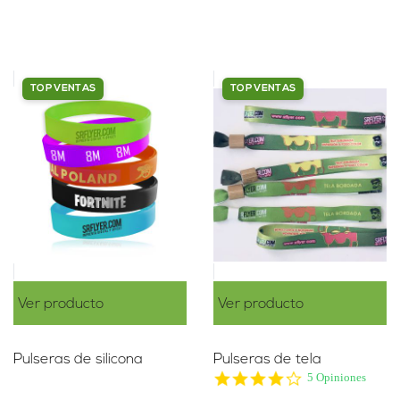
TOP VENTAS
TOP VENTAS
Ver producto
Ver producto
Pulseras de silicona
Pulseras de tela
4.2
5 Opiniones
star