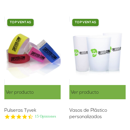
TOP VENTAS
TOP VENTAS
Ver producto
Ver producto
Pulseras Tyvek
Vasos de Plástico
4.7
15 Opiniones
personalizados
star
rating