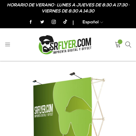
HORARIO DE VERANO · LUNES A JUEVES DE 8:30 A 17:30 ·
VIERNES DE 8:30 A 14:30
Español
Home
Photocall tipo pop up
Skip
Skip
to
to
the
the
end
beginning
of
of
the
the
images
images
gallery
gallery