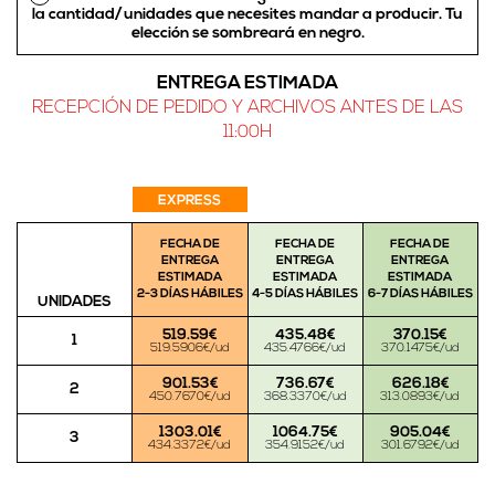
la cantidad/unidades que necesites mandar a producir.
Tu
elección se sombreará en negro
.
ENTREGA ESTIMADA
RECEPCIÓN DE PEDIDO Y ARCHIVOS ANTES DE LAS
11:00H
EXPRESS
FECHA DE
FECHA DE
FECHA DE
ENTREGA
ENTREGA
ENTREGA
ESTIMADA
ESTIMADA
ESTIMADA
2-3 DÍAS HÁBILES
4-5 DÍAS HÁBILES
6-7 DÍAS HÁBILES
UNIDADES
519.59€
435.48€
370.15€
1
519.5906€/ud
435.4766€/ud
370.1475€/ud
901.53€
736.67€
626.18€
2
450.7670€/ud
368.3370€/ud
313.0893€/ud
1303.01€
1064.75€
905.04€
3
434.3372€/ud
354.9152€/ud
301.6792€/ud