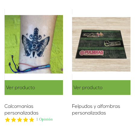
Ver producto
Ver producto
Calcomanías
Felpudos y alfombras
personalizadas
personalizadas
5.0
1 Opinión
star
rating