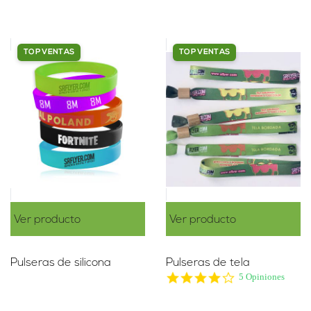
TOP VENTAS
TOP VENTAS
Ver producto
Ver producto
Pulseras de silicona
Pulseras de tela
4.2
5 Opiniones
star
rating