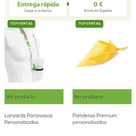
Entrega rápida
0 €
Set De
Filter
Ordenar
Llega a tu fecha
Envío en España
TOP VENTAS
TOP VENTAS
Ver producto
Ver producto
Lanyards Portavasos
Pañoletas Premium
Personalizados
personalizados