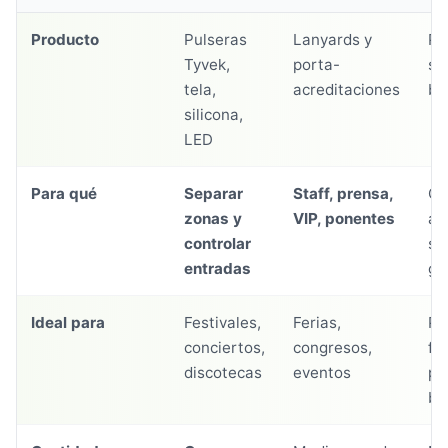
Producto
Pulseras
Lanyards y
Pa
Tyvek,
porta-
so
tela,
acreditaciones
ba
silicona,
LED
Para qué
Separar
Staff, prensa,
Cr
zonas y
VIP, ponentes
am
controlar
se
entradas
gr
Ideal para
Festivales,
Ferias,
Pe
conciertos,
congresos,
fi
discotecas
eventos
pu
bo