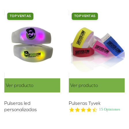
TOP VENTAS
TOP VENTAS
Ver producto
Ver producto
Pulseras led
Pulseras Tyvek
4.7
15 Opiniones
personalizadas
star
rating