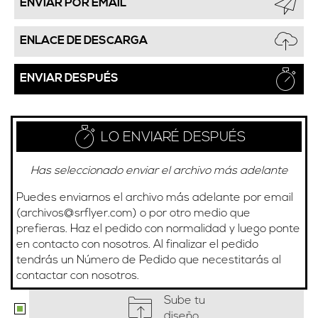
ENVIAR POR EMAIL
ENLACE DE DESCARGA
ENVIAR DESPUÉS
LO ENVIARÉ DESPUÉS
Has seleccionado enviar el archivo más adelante
Puedes enviarnos el archivo más adelante por email
(
archivos@srflyer.com
) o por otro medio que
prefieras. Haz el pedido con normalidad y luego ponte
en contacto con nosotros. Al finalizar el pedido
tendrás un Número de Pedido que necestitarás al
contactar con nosotros.
Sube tu
diseño