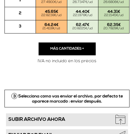
1
27.4900€/ud
26.7347€/ud
26.6806€/ud
45.65€
44.40€
44.31€
2
22.8238€/ud
22.1978€/ud
22.1545€/ud
64.24€
62.47€
62.35€
3
21.4118€/ud
20.8225€/ud
20.7828€/ud
MÁS CANTIDADES
+
IVA no incluido en los precios
3
Selecciona como vas enviar el archivo, por defecto te
aparece marcado :
enviar después.
SUBIR ARCHIVO AHORA