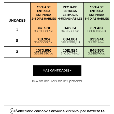
FECHA DE
FECHA DE
FECHA DE
ENTREGA
ENTREGA
ENTREGA
ESTIMADA
ESTIMADA
ESTIMADA
2-3 DÍAS HÁBILES
4-5 DÍAS HÁBILES
6-7 DÍAS HÁBILES
UNIDADES
362.90€
346.15€
321.43€
1
362.9032€/ud
346.1538€/ud
321.4286€/ud
718.00€
684.86€
635.94€
2
359.0000€/ud
342.4308€/ud
317.9714€/ud
1070.95€
1021.52€
948.56€
3
356.9839€/ud
340.5077€/ud
316.1857€/ud
MÁS CANTIDADES
+
IVA no incluido en los precios
3
Selecciona como vas enviar el archivo, por defecto te