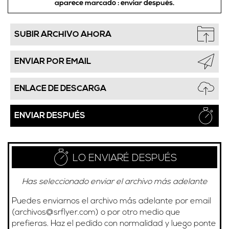
aparece marcado :
enviar después.
SUBIR ARCHIVO AHORA
ENVIAR POR EMAIL
ENLACE DE DESCARGA
ENVIAR DESPUÉS
LO ENVIARÉ DESPUÉS
Has seleccionado enviar el archivo más adelante
Puedes enviarnos el archivo más adelante por email
(
archivos@srflyer.com
) o por otro medio que
prefieras. Haz el pedido con normalidad y luego ponte