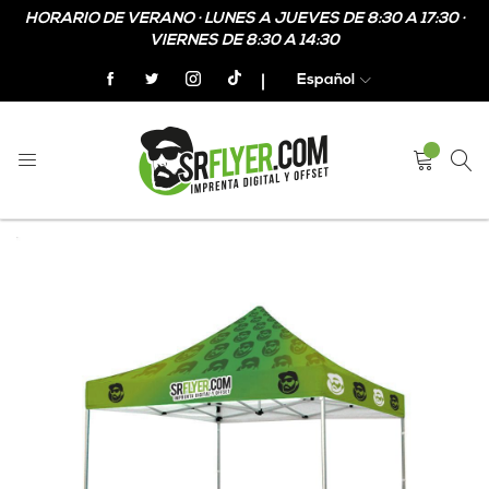
HORARIO DE VERANO · LUNES A JUEVES DE 8:30 A 17:30 ·
VIERNES DE 8:30 A 14:30
Español
Home
Carpa Plegable Personalizada
Skip
Skip
to
to
the
the
end
beginning
of
of
the
the
images
images
gallery
gallery