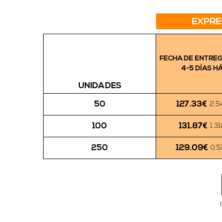
EXPRE
FECHA DE ENTRE
4-5 DÍAS H
UNIDADES
127.33€
50
2.5
131.87€
100
1.3
129.09€
250
0.