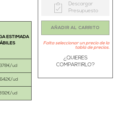
Descargar
Presupuesto
AÑADIR AL CARRITO
GA ESTIMADA
HÁBILES
Falta seleccionar un precio de la
tabla de precios.
¿QUIERES
COMPARTIRLO?
378€/ud
4642€/ud
1892€/ud