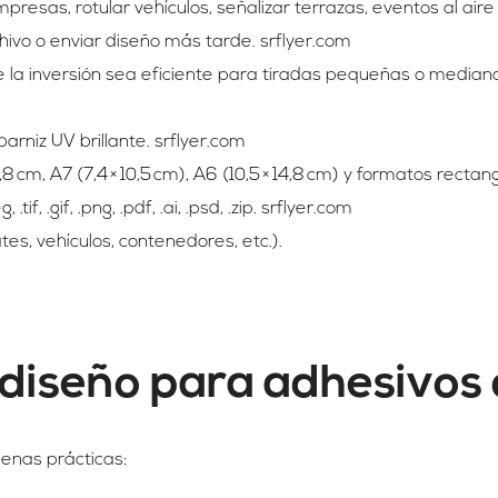
presas, rotular vehículos, señalizar terrazas, eventos al air
hivo o enviar diseño más tarde. srflyer.com
ue la inversión sea eficiente para tiradas pequeñas o mediana
rniz UV brillante. srflyer.com
,8 cm, A7 (7,4 × 10,5 cm), A6 (10,5 × 14,8 cm) y formatos recta
f, .gif, .png, .pdf, .ai, .psd, .zip. srflyer.com
s, vehículos, contenedores, etc.).
diseño para adhesivos 
enas prácticas: