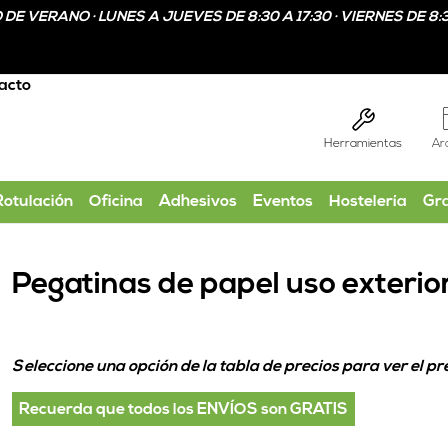
DE VERANO · LUNES A JUEVES DE 8:30 A 17:30 · VIERNES DE 8:3
acto
Herramientas
Ar
Rotulación
Oficina
Adhesivos
Eventos
Hostelería
Gr
Pegatinas de papel uso exterio
Seleccione una opción de la tabla de precios para ver el pre
Recuerda que todos los ENVÍOS son GRATIS