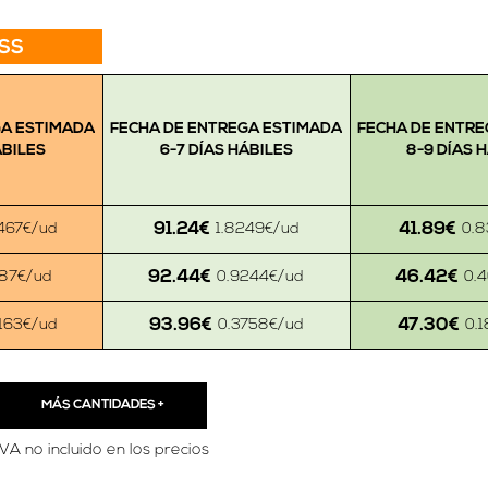
SS
GA ESTIMADA
FECHA DE ENTREGA ESTIMADA
FECHA DE ENTRE
ÁBILES
6-7 DÍAS HÁBILES
8-9 DÍAS 
91.24€
41.89€
467€/ud
1.8249€/ud
0.8
92.44€
46.42€
187€/ud
0.9244€/ud
0.
93.96€
47.30€
5163€/ud
0.3758€/ud
0.
MÁS CANTIDADES
+
IVA no incluido en los precios