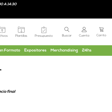
0 A 14:30
Carrito
Buscar
Cuenta
chivos
Plantillas
Presupuesto
an Formato
Expositores
Merchandising
24hs
r
cio final