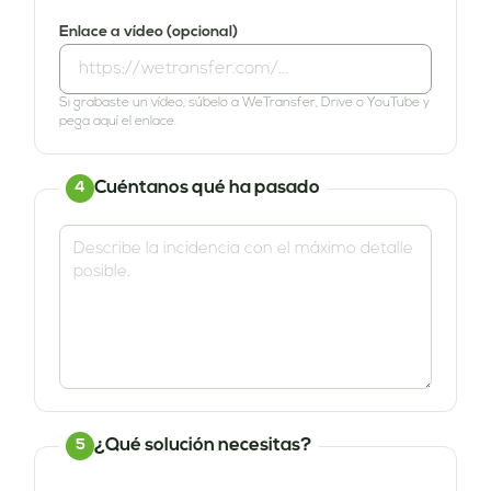
Enlace a vídeo (opcional)
Si grabaste un vídeo, súbelo a WeTransfer, Drive o YouTube y
pega aquí el enlace.
Cuéntanos qué ha pasado
4
¿Qué solución necesitas?
5