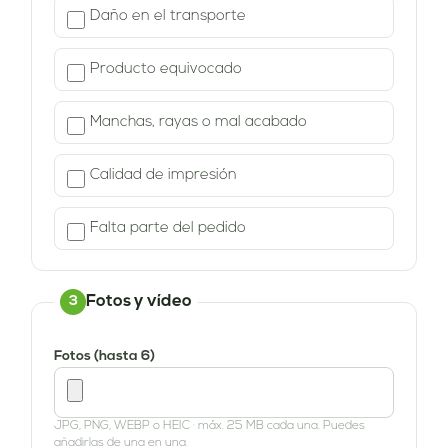
Daño en el transporte
Producto equivocado
Manchas, rayas o mal acabado
Calidad de impresión
Falta parte del pedido
Fotos y vídeo
3
Fotos (hasta 6)
JPG, PNG, WEBP o HEIC · máx. 25 MB cada una. Puedes
añadirlas de una en una.