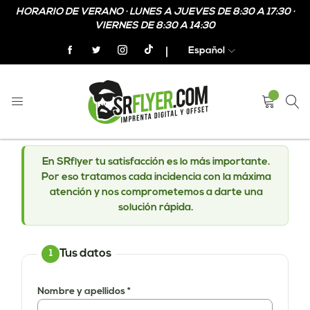
HORARIO DE VERANO · LUNES A JUEVES DE 8:30 A 17:30 ·
VIERNES DE 8:30 A 14:30
Español
¿Algún problema con tu pedido?
Cuéntanoslo con detalle y adjunta fotos o vídeo. Lo
revisamos y te damos solución lo antes posible.
En SRflyer tu satisfacción es lo más importante.
Por eso tratamos cada incidencia con la máxima
atención y nos comprometemos a darte una
solución rápida.
Tus datos
1
Nombre y apellidos *