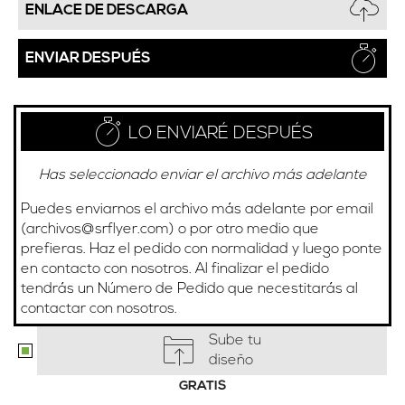
ENLACE DE DESCARGA
ENVIAR DESPUÉS
LO ENVIARÉ DESPUÉS
Has seleccionado enviar el archivo más adelante
Puedes enviarnos el archivo más adelante por email
(
archivos@srflyer.com
) o por otro medio que
prefieras. Haz el pedido con normalidad y luego ponte
en contacto con nosotros. Al finalizar el pedido
tendrás un Número de Pedido que necestitarás al
contactar con nosotros.
Sube tu
diseño
GRATIS