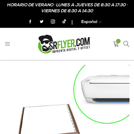
HORARIO DE VERANO · LUNES A JUEVES DE 8:30 A 17:30 ·
VIERNES DE 8:30 A 14:30
Español
Home
Pulseras Tyvek imprimibles
Skip
Skip
to
to
the
the
end
beginning
of
of
the
the
images
images
gallery
gallery