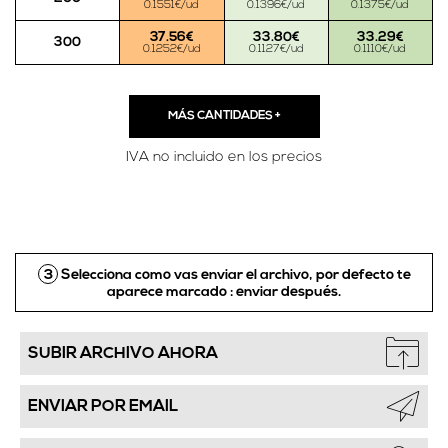
0.1551€/ud
0.1396€/ud
0.1375€/ud
37.56€
33.80€
33.29€
300
0.1252€/ud
0.1127€/ud
0.1110€/ud
MÁS CANTIDADES
+
IVA no incluido en los precios
3
Selecciona como vas enviar el archivo, por defecto te
aparece marcado :
enviar después.
SUBIR ARCHIVO AHORA
ENVIAR POR EMAIL