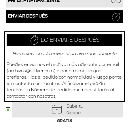
ENLACE DE DESCARGA
ENVIAR DESPUÉS
LO ENVIARÉ DESPUÉS
Has seleccionado enviar el archivo más adelante
Puedes enviarnos el archivo más adelante por email
(
archivos@srflyer.com
) o por otro medio que
prefieras. Haz el pedido con normalidad y luego ponte
en contacto con nosotros. Al finalizar el pedido
tendrás un Número de Pedido que necestitarás al
contactar con nosotros.
Sube tu
diseño
GRATIS