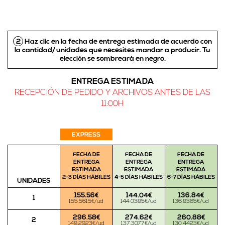
2
Haz clic en la fecha de entrega estimada de acuerdo con
la cantidad/unidades que necesites mandar a producir.
Tu
elección se sombreará en negro
.
ENTREGA ESTIMADA
RECEPCIÓN DE PEDIDO Y ARCHIVOS ANTES DE LAS
11:00H
EXPRESS
FECHA DE
FECHA DE
FECHA DE
ENTREGA
ENTREGA
ENTREGA
ESTIMADA
ESTIMADA
ESTIMADA
2-3 DÍAS HÁBILES
4-5 DÍAS HÁBILES
6-7 DÍAS HÁBILES
UNIDADES
155.56€
144.04€
136.84€
1
155.5615€/ud
144.0385€/ud
136.8365€/ud
296.58€
274.62€
260.88€
2
148.2923€/ud
137.3077€/ud
130.4423€/ud