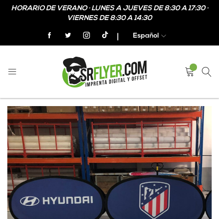
HORARIO DE VERANO · LUNES A JUEVES DE 8:30 A 17:30 ·
VIERNES DE 8:30 A 14:30
Español
Home
Golf Banner
Skip
Skip
to
to
the
the
end
beginning
of
of
the
the
images
images
gallery
gallery