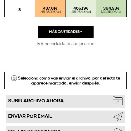
437.61€
405.19€
384.93€
3
145.8692€/ud
135.0641€/ud
128.3109€/ud
MÁS CANTIDADES
+
IVA no incluido en los precios
3
Selecciona como vas enviar el archivo, por defecto te
aparece marcado :
enviar después.
SUBIR ARCHIVO AHORA
ENVIAR POR EMAIL