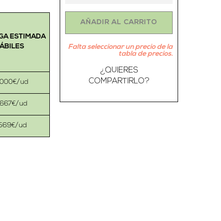
AÑADIR AL CARRITO
GA ESTIMADA
HÁBILES
Falta seleccionar un precio de la
tabla de precios.
¿QUIERES
COMPARTIRLO?
6000€/ud
2667€/ud
1569€/ud