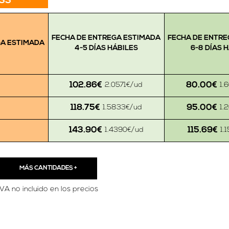
SS
FECHA DE ENTREGA ESTIMADA
FECHA DE ENTRE
GA ESTIMADA
4-5 DÍAS HÁBILES
6-8 DÍAS 
102.86€
80.00€
2.0571€/ud
1.
118.75€
95.00€
1.5833€/ud
1.
143.90€
115.69€
1.4390€/ud
1.
MÁS CANTIDADES
+
IVA no incluido en los precios