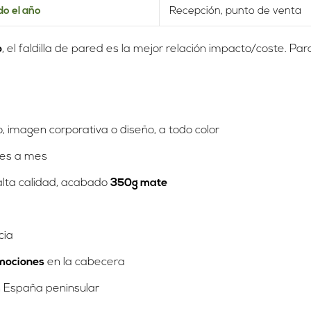
do el año
Recepción, punto de venta
o
, el faldilla de pared es la mejor relación impacto/coste. P
o, imagen corporativa o diseño, a todo color
 mes a mes
lta calidad, acabado
350g mate
cia
mociones
en la cabecera
 España peninsular