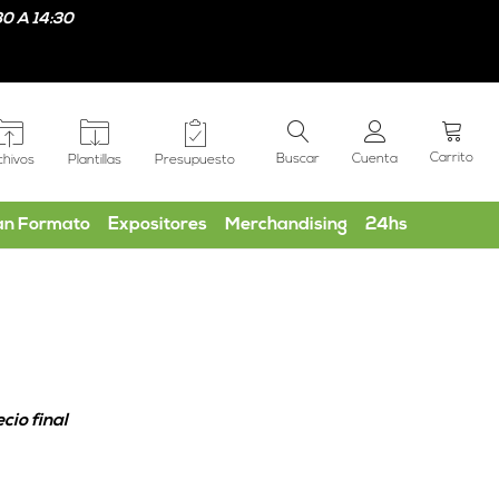
0 A 14:30
Carrito
Buscar
Cuenta
chivos
Plantillas
Presupuesto
an Formato
Expositores
Merchandising
24hs
cio final