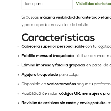
Ideal para
Visibilidad diaria to
Si buscas
máxima visibilidad durante todo el añ
y para reparto masivo, los de bolsillo.
Características
Cabecera superior personalizable
con tu logotip
Faldilla mensual troquelada
, fácil de arrancar
Lámina impresa y faldilla grapada
en papel de a
Agujero troquelado
para colgar
Disponible en
varios tamaños
según tu preferen
Posibilidad de incluir
códigos QR, mensajes o pro
Revisión de archivos sin coste
y
envío gratuito
en