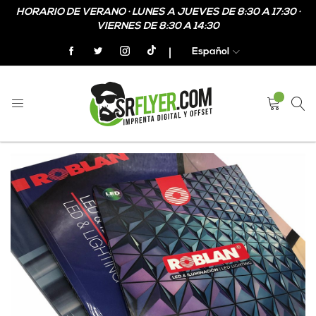
HORARIO DE VERANO · LUNES A JUEVES DE 8:30 A 17:30 ·
VIERNES DE 8:30 A 14:30
Español
Home
Catálogos encolados
Skip
Skip
to
to
the
the
end
beginning
of
of
the
the
images
images
gallery
gallery