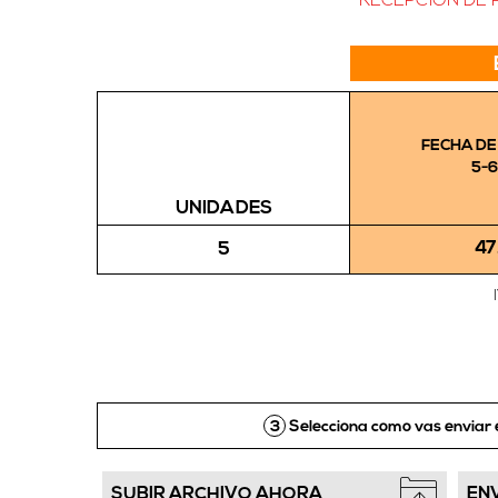
RECEPCIÓN DE P
FECHA DE
5-6
UNIDADES
47
5
3
Selecciona como vas enviar 
SUBIR ARCHIVO AHORA
EN