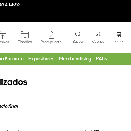
0 A 14:30
Carrito
Buscar
Cuenta
chivos
Plantillas
Presupuesto
an Formato
Expositores
Merchandising
24hs
lizados
cio final