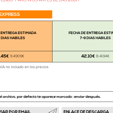
EDIDO Y ARCHIVOS ANTES DE LAS 11:00H
EXPRESS
 ENTREGA ESTIMADA
FECHA DE ENTREGA EST
 DIAS HABILES
7-9 DIAS HABILES
.45€
42.10€
9.4909€
8.4194€
IVA no incluido en los precios
el archivo, por defecto te aparece marcado :
enviar después.
VIAR POR EMAIL
ENLACE DE DESCARGA