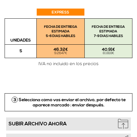
EXPRESS
FECHA DE ENTREGA
FECHA DE ENTREGA
ESTIMADA
ESTIMADA
5-6 DIAS HABILES
7-9 DIAS HABILES
UNIDADES
46.32€
40.91€
5
9.2647€
8.1818€
IVA no incluido en los precios
3
Selecciona como vas enviar el archivo, por defecto te
aparece marcado :
enviar después.
SUBIR ARCHIVO AHORA