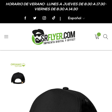
HORARIO DE VERANO · LUNES A JUEVES DE 8:30 A 17:30 ·
VIERNES DE 8:30 A 14:30
Español
Home
Gorras de Algodón personalizadas
Skip
Skip
to
to
the
the
end
beginning
of
of
the
the
images
images
gallery
gallery