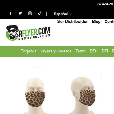
HORARIO 
Español
Ser Distribuidor
Blog
Cont
Home
Mascarillas de tela personalizadas Animal 
Tarjetas
Flyers y Folletos
Textil
DTF
DTI