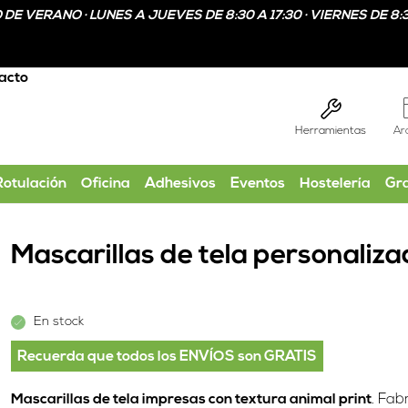
DE VERANO · LUNES A JUEVES DE 8:30 A 17:30 · VIERNES DE 8:3
acto
Herramientas
Ar
Print
Rotulación
Oficina
Adhesivos
Eventos
Hostelería
Gr
Mascarillas de tela personaliza
En stock
Recuerda que todos los ENVÍOS son GRATIS
Mascarillas de tela impresas con textura animal print
. Fab