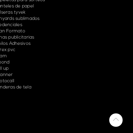
peletas para sorteos
nteles de papel
lseras tyvek
nyards sublimados
edenciales
an Formato
nas publicitarias
nilos Adhesivos
rex pvc
oam
bond
ll up
anner
otocall
nderas de tela