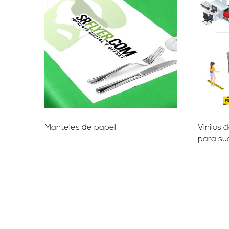
Manteles de papel
Vinilos 
para su