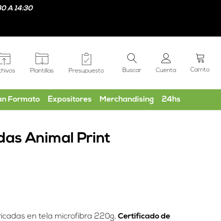
0 A 14:30
Carrito
Buscar
Cuenta
chivos
Plantillas
Presupuesto
an Formato
Expositores
Merchandising
24hs
das Animal Print
ricadas en tela microfibra 220g,
Certificado de