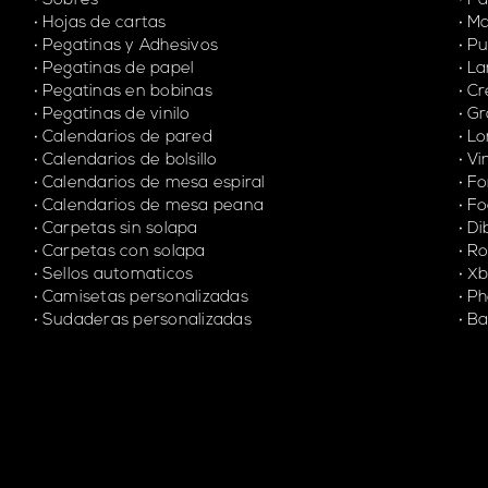
Sobres
Pa
Hojas de cartas
Ma
Pegatinas y Adhesivos
Pu
Pegatinas de papel
La
Pegatinas en bobinas
Cr
Pegatinas de vinilo
Gr
Calendarios de pared
Lo
Calendarios de bolsillo
Vi
Calendarios de mesa espiral
Fo
Calendarios de mesa peana
F
Carpetas sin solapa
Di
Carpetas con solapa
Ro
Sellos automaticos
Xb
Camisetas personalizadas
Ph
Sudaderas personalizadas
Ba