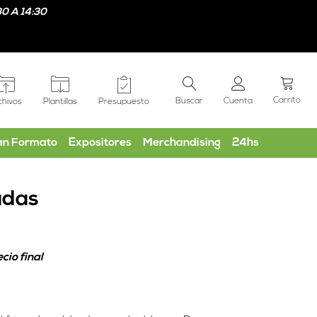
0 A 14:30
Carrito
Buscar
Cuenta
chivos
Plantillas
Presupuesto
an Formato
Expositores
Merchandising
24hs
adas
cio final