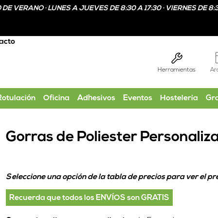
DE VERANO · LUNES A JUEVES DE 8:30 A 17:30 · VIERNES DE 8:3
acto
Herramientas
Ar
Rotulación
Oficina
Adhesivos
Eventos
Hostelería
Gr
Gorras de Poliester Personaliz
Seleccione una opción de la tabla de precios para ver el pre
Recuerda que todos los ENVÍOS son GRATIS