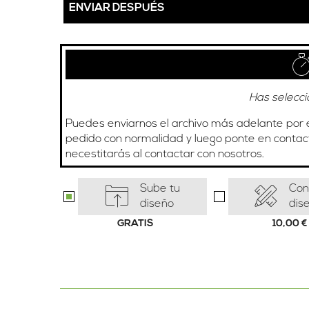
ENVIAR DESPUÉS
Has selecci
Puedes enviarnos el archivo más adelante por 
pedido con normalidad y luego ponte en contact
necestitarás al contactar con nosotros.
Sube tu
Con
diseño
dis
GRATIS
10,00
€