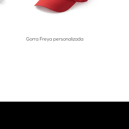
Gorra Freya personalizada
Gorra U