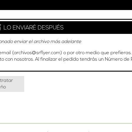
LO ENVIARÉ DESPUÉS
onado enviar el archivo más adelante
email (
archivos@srflyer.com
) o por otro medio que prefieras.
o con nosotros. Al finalizar el pedido tendrás un Número de
tratar
eño