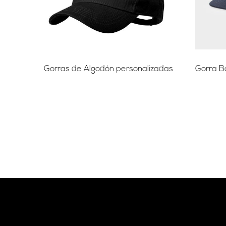
Gorras de Algodón personalizadas
Gorra B