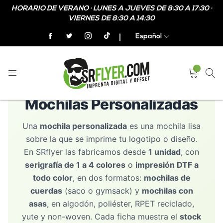
HORARIO DE VERANO · LUNES A JUEVES DE 8:30 A 17:30 ·
VIERNES DE 8:30 A 14:30
Español
MERCHANDISING TEXTIL
Mochilas Personalizadas
Una
mochila personalizada
es una mochila lisa
sobre la que se imprime tu logotipo o diseño.
En SRflyer las fabricamos desde
1 unidad
, con
serigrafía de 1 a 4 colores
o
impresión DTF a
todo color
, en dos formatos:
mochilas de
cuerdas
(saco o gymsack) y
mochilas con
asas
, en algodón, poliéster, RPET reciclado,
yute y non-woven. Cada ficha muestra el
stock