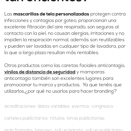
Las
mascarillas de tela personalizadas
protegen contra
infecciones y contagios por goteo, proporcionan una
excelente filtración del aire respirado, son seguras al
contacto con la piel, no causan alergias, irritaciones y no
impiden la respiración normal, además son reutilizables
y pueden ser lavadas en cualquier tipo de lavadora, por
lo que a largo plazo resultan más rentables.
Otros productos como las caretas faciales anticontagio,
vinilos de distancia de seguridad
y mamparas
anticontagio también son excelentes lugares para
promocionar tu marca y productos. Ya que tenéis que
utilizarlos,¿por qué no usarlos para hacer branding?
acreditaciones
datos variables
eventos
congresos
carteles publicitarios
rótulos
lonas publicitarias
gran formato
lona pvc
roll up barato
roll up publicitario